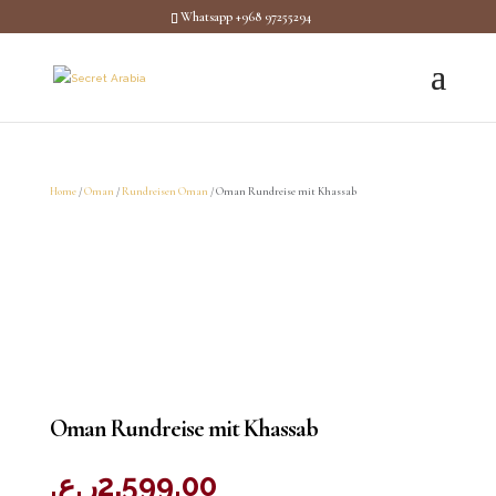
Whatsapp +968 97255294
Home
/
Oman
/
Rundreisen Oman
/ Oman Rundreise mit Khassab
Oman Rundreise mit Khassab
ر.ع.
2,599.00