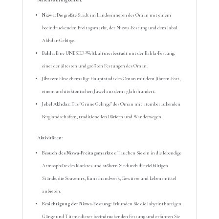
Sehenswürdigkeiten:
Nizwa:
Die größte Stadt im Landesinneren des Oman mit einem
beeindruckenden Freitagsmarkt, der Nizwa-Festung und dem Jabal
Akhdar-Gebirge.
Bahla:
Eine UNESCO-Weltkulturerbestadt mit der Bahla-Festung,
einer der ältesten und größten Festungen des Oman.
Jibreen:
Eine ehemalige Hauptstadt des Oman mit dem Jibreen-Fort,
einem architektonischen Juwel aus dem 17.Jahrhundert.
Jebel Akhdar:
Das "Grüne Gebirge" des Oman mit atemberaubenden
Berglandschaften, traditionellen Dörfern und Wanderwegen.
Aktivitäten:
Besuch des Nizwa-Freitagsmarktes:
Tauchen Sie ein in die lebendige
Atmosphäre des Marktes und stöbern Sie durch die vielfältigen
Stände, die Souvenirs, Kunsthandwerk, Gewürze und Lebensmittel
anbieten.
Besichtigung der Nizwa-Festung:
Erkunden Sie die labyrinthartigen
Gänge und Türme dieser beeindruckenden Festung und erfahren Sie