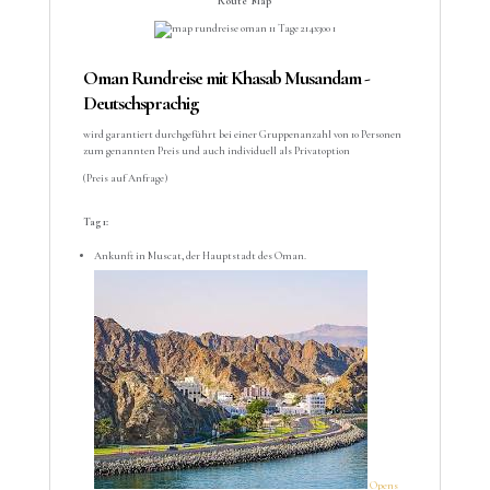
Route Map
Oman Rundreise mit Khasab Musandam -
Deutschsprachig
wird garantiert durchgeführt bei einer Gruppenanzahl von 10 Personen
zum genannten Preis und auch individuell als Privatoption
(Preis auf Anfrage)
Tag 1:
Ankunft in Muscat, der Hauptstadt des Oman.
Opens