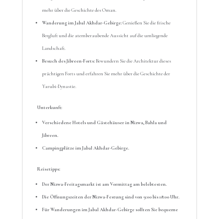
mehr über die Geschichte des Oman.
Wanderung im Jabal Akhdar-Gebirge:
Genießen Sie die frische
Bergluft und die atemberaubende Aussicht auf die umliegende
Landschaft.
Besuch des Jibreen-Forts:
Bewundern Sie die Architektur dieses
prächtigen Forts und erfahren Sie mehr über die Geschichte der
Yarubi-Dynastie.
Unterkunft:
Verschiedene Hotels und Gästehäuser in Nizwa, Bahla und
Jibreen.
Campingplätze im Jabal Akhdar-Gebirge.
Reisetipps:
Der Nizwa-Freitagsmarkt ist am Vormittag am belebtesten.
Die Öffnungszeiten der Nizwa-Festung sind von 9:00 bis 18:00 Uhr.
Für Wanderungen im Jabal Akhdar-Gebirge sollten Sie bequeme