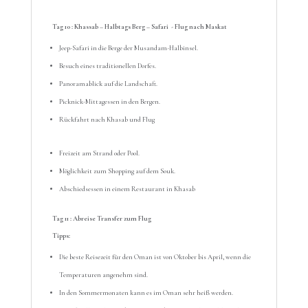
Tag 10 : Khassab – Halbtags Berg – Safari - Flug nach Maskat
Jeep-Safari in die Berge der Musandam-Halbinsel.
Besuch eines traditionellen Dorfes.
Panoramablick auf die Landschaft.
Picknick-Mittagessen in den Bergen.
Rückfahrt nach Khasab und Flug
Freizeit am Strand oder Pool.
Möglichkeit zum Shopping auf dem Souk.
Abschiedsessen in einem Restaurant in Khasab
Tag 11 : Abreise Transfer zum Flug
Tipps:
Die beste Reisezeit für den Oman ist von Oktober bis April, wenn die
Temperaturen angenehm sind.
In den Sommermonaten kann es im Oman sehr heiß werden.