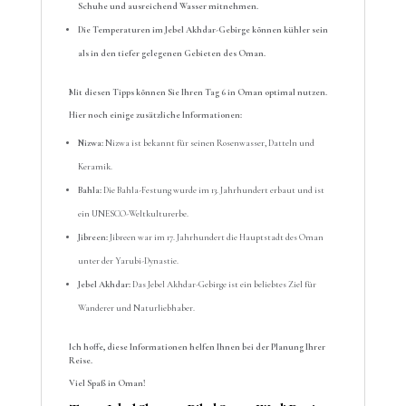
Schuhe und ausreichend Wasser mitnehmen.
Die Temperaturen im Jebel Akhdar-Gebirge können kühler sein
als in den tiefer gelegenen Gebieten des Oman.
Mit diesen Tipps können Sie Ihren Tag 6 in Oman optimal nutzen.
Hier noch einige zusätzliche Informationen:
Nizwa:
Nizwa ist bekannt für seinen Rosenwasser, Datteln und
Keramik.
Bahla:
Die Bahla-Festung wurde im 13. Jahrhundert erbaut und ist
ein UNESCO-Weltkulturerbe.
Jibreen:
Jibreen war im 17. Jahrhundert die Hauptstadt des Oman
unter der Yarubi-Dynastie.
Jebel Akhdar:
Das Jebel Akhdar-Gebirge ist ein beliebtes Ziel für
Wanderer und Naturliebhaber.
Ich hoffe, diese Informationen helfen Ihnen bei der Planung Ihrer
Reise.
Viel Spaß in Oman!