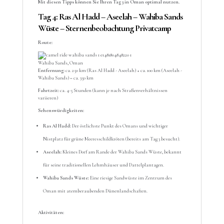
Mit diesen Tipps können Sie Ihren Tag 3 in Oman optimal nutzen.
Tag 4: Ras Al Hadd – Aseelah – Wahiba Sands
Wüste – Sternenbeobachtung Privatcamp
Route:
Wahiba Sands, Oman
Entfernung:
ca. 250 km (Ras Al Hadd - Aseelah) + ca. 100 km (Aseelah -
Wahiba Sands) = ca. 350 km
Fahrtzeit:
ca. 4-5 Stunden (kann je nach Straßenverhältnissen
variieren)
Sehenswürdigkeiten:
Ras Al Hadd:
Der östlichste Punkt des Omans und wichtiger
Nistplatz für grüne Meeresschildkröten (bereits am Tag 3 besucht).
Aseelah:
Kleines Dorf am Rande der Wahiba Sands Wüste, bekannt
für seine traditionellen Lehmhäuser und Dattelplantagen.
Wahiba Sands Wüste:
Eine riesige Sandwüste im Zentrum des
Oman mit atemberaubenden Dünenlandschaften.
Aktivitäten: