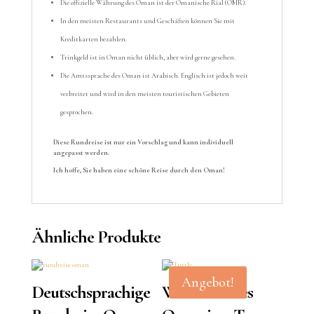
Die offizielle Währung des Oman ist der Omanische Rial (OMR).
In den meisten Restaurants und Geschäften können Sie mit
Kreditkarten bezahlen.
Trinkgeld ist in Oman nicht üblich, aber wird gerne gesehen.
Die Amtssprache des Oman ist Arabisch. Englisch ist jedoch weit
verbreitet und wird in den meisten touristischen Gebieten
gesprochen.
Diese Rundreise ist nur ein Vorschlag und kann individuell
angepasst werden.
Ich hoffe, Sie haben eine schöne Reise durch den Oman!
Ähnliche Produkte
Angebot!
Deutschsprachige
Wundervolles