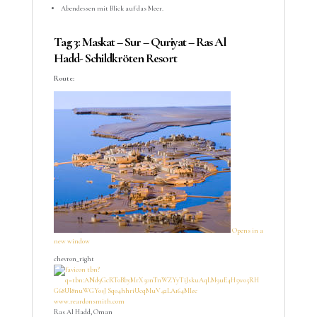
Abendessen mit Blick auf das Meer.
Tag 3: Maskat – Sur – Quriyat – Ras Al
Hadd- Schildkröten Resort
Route:
Opens in a
new window
chevron_right
www.reardonsmith.com
Ras Al Hadd, Oman