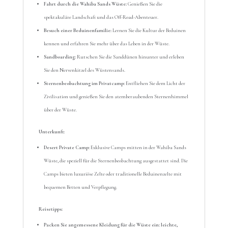
Fahrt durch die Wahiba Sands Wüste:
Genießen Sie die
spektakuläre Landschaft und das Off-Road-Abenteuer.
Besuch einer Beduinenfamilie:
Lernen Sie die Kultur der Beduinen
kennen und erfahren Sie mehr über das Leben in der Wüste.
Sandboarding:
Rutschen Sie die Sanddünen hinunter und erleben
Sie den Nervenkitzel des Wüstensands.
Sternenbeobachtung im Privatcamp:
Entfliehen Sie dem Licht der
Zivilisation und genießen Sie den atemberaubenden Sternenhimmel
über der Wüste.
Unterkunft:
Desert Private Camp:
Exklusive Camps mitten in der Wahiba Sands
Wüste, die speziell für die Sternenbeobachtung ausgestattet sind. Die
Camps bieten luxuriöse Zelte oder traditionelle Beduinenzelte mit
bequemen Betten und Verpflegung.
Reisetipps:
Packen Sie angemessene Kleidung für die Wüste ein: leichte,