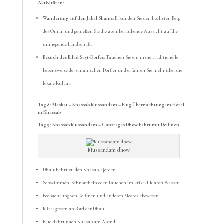
Aktivitäten:
Wanderung auf den Jabal Shams:
Erkunden Sie den höchsten Berg
des Oman und genießen Sie die atemberaubende Aussicht auf die
umliegende Landschaft.
Besuch des Bilad Sayt-Dorfes:
Tauchen Sie ein in die traditionelle
Lebensweise der omanischen Dörfler und erfahren Sie mehr über die
lokale Kultur.
Tag 8 : Maskat – Khassab Mussandam – Flug Übernachtung im Hotel
in Khassab
Tag 9 : Khassab Mussandam – Ganztages Dhow Fahrt mit Delfinen
Mussandam dhow
Dhau-Fahrt zu den Khasab-Fjorden
Schwimmen, Schnorcheln oder Tauchen im kristallklaren Wasser.
Beobachtung von Delfinen und anderen Meereslebewesen.
Mittagessen an Bord der Dhau.
Rückfahrt nach Khasab am Abend.