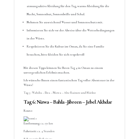
atmungsaktive Kleidung für den Tag, warme Kleidung für die
Nacht, Sonnenhut, Sonnenbrille und Schal.
Nehmen Sie ausreichend Wasser und Sonnenschutz mit.
Informieren Sie sich vor der Abreise über die Wetterbedingungen
in der Wüste.
Respektieren Sie die Kultur im Oman, da Sie eine
Familie
besuchen, bitte kleiden Sie sich respektvoll
Mit diesen Tipps können Sie Ihren Tag 4 in Oman zu einem
unvergesslichen Erlebnis machen.
Ich wünsche Ihnen einen fantastischen Tag voller Abenteuer in der
Wüste!
Tag 5 : Wahiba – Ibra – Nizwa – Alte Ruinen und Märkte
Tag 6: Nizwa – Bahla -Jibreen – Jebel Akhdar
Route:
Entfernung:
ca. 170 km
Fahrtzeit:
ca. 4 Stunden