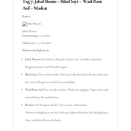
Tag 7: Jabal Shams – Bilad Sayt – Wadi Bani
Auf – Maskat
Route:
Jebel Shams
Entfernung:
ca. 300 km
Fahrtzeit:
ca. 5 Stunden
Sehenswürdigkeiten:
Jabal Shams:
Der höchste Berg des Oman mit atemberaubenden
Bergpanoramen und Wanderwegen.
Bilad Sayt:
Ein traditionelles Dorf am Fuße des Jabal Shams, bekannt
für seine Obstgärten und Terrassenfelder.
Wadi Bani Auf:
Ein wunderschönes Wadi mit üppiger Vegetation und
natürlichen Wasserlöchern.
Maskat:
Die Hauptstadt des Oman mit zahlreichen
Sehenswürdigkeiten wie der Sultan-Qaboos-Moschee, der Königlichen
Oper und dem Muttrah-Souk.