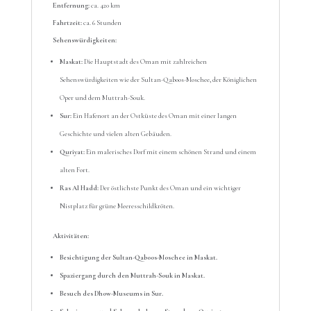
Entfernung:
ca. 420 km
Fahrtzeit:
ca. 6 Stunden
Sehenswürdigkeiten:
Maskat:
Die Hauptstadt des Oman mit zahlreichen
Sehenswürdigkeiten wie der Sultan-Qaboos-Moschee, der Königlichen
Oper und dem Muttrah-Souk.
Sur:
Ein Hafenort an der Ostküste des Oman mit einer langen
Geschichte und vielen alten Gebäuden.
Quriyat:
Ein malerisches Dorf mit einem schönen Strand und einem
alten Fort.
Ras Al Hadd:
Der östlichste Punkt des Oman und ein wichtiger
Nistplatz für grüne Meeresschildkröten.
Aktivitäten:
Besichtigung der Sultan-Qaboos-Moschee in Maskat.
Spaziergang durch den Muttrah-Souk in Maskat.
Besuch des Dhow-Museums in Sur.