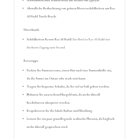
Schwimmen und Schnorcheln am Strand von Quriyat.
Abendliche Beobachtung von grünen Meeresschildkröten am Ras
Al Hadd Turtle Beach.
Unterkunft:
Schildkröten Resort Ras Al Hadd:
Ein Hotel in Ras Al Hadd mit
direktem Zugang zum Strand.
Reisetipps:
Packen Sie Sonnencreme, einen Hut und eine Sonnenbrille ein,
da die Sonne im Oman sehr stark sein kann.
Tragen Sie bequeme Schuhe, da Sie viel zu Fuß gehen werden.
Nehmen Sie ausreichend Bargeld mit, da nicht überall
Kreditkarten akzeptiert werden.
Respektieren Sie die lokale Kultur und Kleidung.
Lernen Sie ein paar grundlegende arabische Phrasen, da Englisch
nicht überall gesprochen wird.