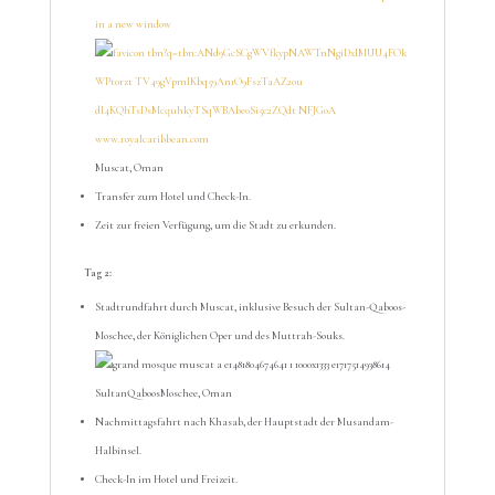
in a new window
www.royalcaribbean.com
Muscat, Oman
Transfer zum Hotel und Check-In.
Zeit zur freien Verfügung, um die Stadt zu erkunden.
Tag 2:
Stadtrundfahrt durch Muscat, inklusive Besuch der Sultan-Qaboos-
Moschee, der Königlichen Oper und des Muttrah-Souks.
SultanQaboosMoschee, Oman
Nachmittagsfahrt nach Khasab, der Hauptstadt der Musandam-
Halbinsel.
Check-In im Hotel und Freizeit.