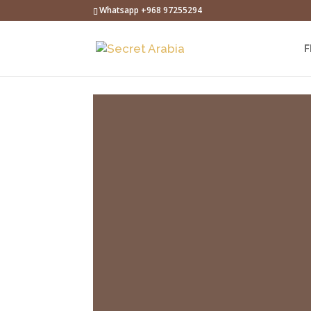
Whatsapp +968 97255294
F