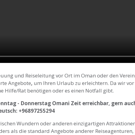
euung und Reiseleitung vor Ort im Oman oder den Verein
rte Angebote
,
um Ihren Urlaub zu erleichtern. Da wir vor
he Hilfe/Rat benötigen oder es einen Notfall gibt.
Sonntag - Donnerstag Omani Zeit erreichbar, gern au
Deutsch: +96897255294
ischen Wundern oder anderen einzigartigen Attraktionen f
nders als die standard Angebote anderer Reiseagenturen, 