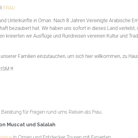
ER
FRAU
n und Unterkünfte in Oman. Nach 8 Jahren Vereinigte Arabische E
aft bezaubert hat. Wir haben uns sofort in dieses Land verliebt,
 kreierten wir Ausflüge und Rundreisen vereinen Kultur und Tra
 unserer Familien einzutauchen, um sich hier willkommen, zu Hau
SM !!!
h Beratung für Fragen rund ums Reisen als Frau.
on Muscat und Salalah
oreise
in Oman und Entdecker Touren mit Experten