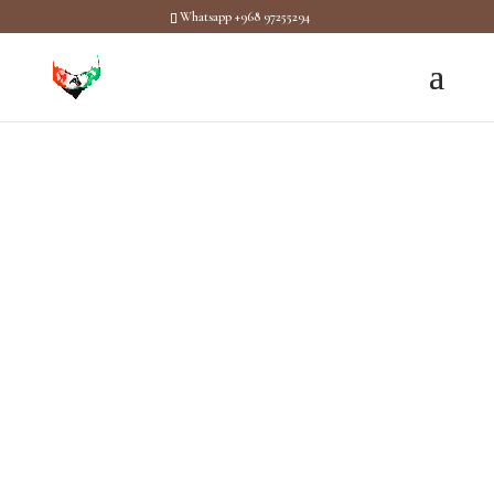
Whatsapp +968 97255294