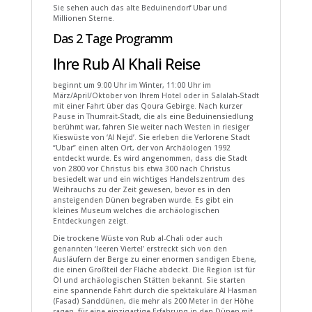
Sie sehen auch das alte Beduinendorf Ubar und
Millionen Sterne.
Das 2 Tage Programm
Ihre Rub Al Khali Reise
beginnt um 9:00 Uhr im Winter, 11:00 Uhr im
März/April/Oktober von Ihrem Hotel oder in Salalah-Stadt
mit einer Fahrt über das Qoura Gebirge. Nach kurzer
Pause in Thumrait-Stadt, die als eine Beduinensiedlung
berühmt war, fahren Sie weiter nach Westen in riesiger
Kieswüste von ‘Al Nejd’. Sie erleben die Verlorene Stadt
“Ubar” einen alten Ort, der von Archäologen 1992
entdeckt wurde. Es wird angenommen, dass die Stadt
von 2800 vor Christus bis etwa 300 nach Christus
besiedelt war und ein wichtiges Handelszentrum des
Weihrauchs zu der Zeit gewesen, bevor es in den
ansteigenden Dünen begraben wurde. Es gibt ein
kleines Museum welches die archäologischen
Entdeckungen zeigt.
Die trockene Wüste von Rub al-Chali oder auch
genannten ‘leeren Viertel’ erstreckt sich von den
Ausläufern der Berge zu einer enormen sandigen Ebene,
die einen Großteil der Fläche abdeckt. Die Region ist für
Öl und archäologischen Stätten bekannt. Sie starten
eine spannende Fahrt durch die spektakuläre Al Hasman
(Fasad) Sanddünen, die mehr als 200 Meter in der Höhe
ragen, für eine einzigartige Erfahrung in den Dünen mit