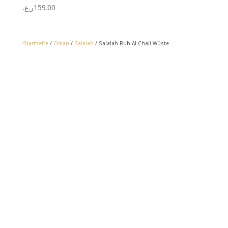
ر.ع.
159.00
Startseite
/
Oman
/
Salalah
/ Salalah Rub Al Chali Wüste