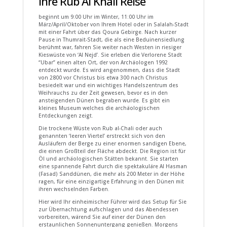
Ihre Rub Al Khali Reise
beginnt um 9:00 Uhr im Winter, 11:00 Uhr im
März/April/Oktober von Ihrem Hotel oder in Salalah-Stadt
mit einer Fahrt über das Qoura Gebirge. Nach kurzer
Pause in Thumrait-Stadt, die als eine Beduinensiedlung
berühmt war, fahren Sie weiter nach Westen in riesiger
Kieswüste von ‘Al Nejd’. Sie erleben die Verlorene Stadt
“Ubar” einen alten Ort, der von Archäologen 1992
entdeckt wurde. Es wird angenommen, dass die Stadt
von 2800 vor Christus bis etwa 300 nach Christus
besiedelt war und ein wichtiges Handelszentrum des
Weihrauchs zu der Zeit gewesen, bevor es in den
ansteigenden Dünen begraben wurde. Es gibt ein
kleines Museum welches die archäologischen
Entdeckungen zeigt.
Die trockene Wüste von Rub al-Chali oder auch
genannten ‘leeren Viertel’ erstreckt sich von den
Ausläufern der Berge zu einer enormen sandigen Ebene,
die einen Großteil der Fläche abdeckt. Die Region ist für
Öl und archäologischen Stätten bekannt. Sie starten
eine spannende Fahrt durch die spektakuläre Al Hasman
(Fasad) Sanddünen, die mehr als 200 Meter in der Höhe
ragen, für eine einzigartige Erfahrung in den Dünen mit
ihren wechselnden Farben.
Hier wird Ihr einheimischer Führer wird das Setup für Sie
zur Übernachtung aufschlagen und das Abendessen
vorbereiten, wärend Sie auf einer der Dünen den
erstaunlichen Sonnenuntergang genießen. Morgens