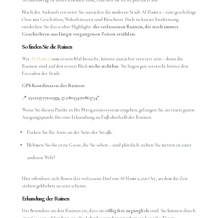
Straßenbelag zu unterscheiden sind, tauchen sie recht plötzlich auf.
Nach der Ankunft erwartet Sie zunächst die moderne Stadt Al Hamra – eine geschäftige
Oase mit Geschäften, Wohnhäusern und Moscheen. Doch in kurzer Entfernung
entdecken Sie das wahre Highlight:
die verlassenen Ruinen, die noch immer
Geschichten aus längst vergangenen Zeiten erzählen.
So finden Sie die Ruinen
Wer
Al Hamra
zum ersten Mal besucht, könnte zunächst verwirrt sein – denn die
Ruinen sind auf den ersten Blick
nicht sichtbar
. Sie liegen gut versteckt hinter den
Fassaden der Stadt.
GPS-Koordinaten der Ruinen:
📍
23.12197271023333, 57.280554711865754”
Wenn Sie diesen Punkt in Ihr Navigationssystem eingeben, gelangen Sie an einen guten
Ausgangspunkt für eine Erkundung zu Fuβ oberhalb der Ruinen.
Parken Sie Ihr Auto an der Seite der Straβe.
Nehmen Sie die erste Gasse, die Sie sehen – und plötzlich stehen Sie mitten in einer
anderen Welt!
Hier offenbart sich Ihnen das verlassene Dorf von Al Hamra, ein Ort, an dem die Zeit
stehen geblieben zu sein scheint.
Erkundung der Ruinen
Das Besondere an den Ruinen ist, dass sie
völlig frei zugänglich
sind. Sie können durch