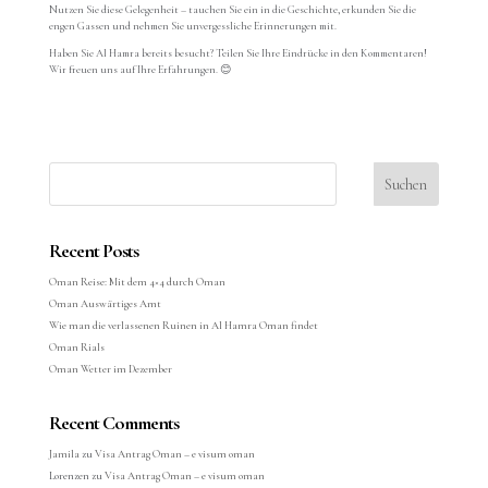
Nutzen Sie diese Gelegenheit – tauchen Sie ein in die Geschichte, erkunden Sie die
engen Gassen und nehmen Sie unvergessliche Erinnerungen mit.
Haben Sie Al Hamra bereits besucht? Teilen Sie Ihre Eindrücke in den Kommentaren!
Wir freuen uns auf Ihre Erfahrungen.
😊
Suchen
Recent Posts
Oman Reise: Mit dem 4×4 durch Oman
Oman Auswärtiges Amt
Wie man die verlassenen Ruinen in Al Hamra Oman findet
Oman Rials
Oman Wetter im Dezember
Recent Comments
Jamila
zu
Visa Antrag Oman – e visum oman
Lorenzen
zu
Visa Antrag Oman – e visum oman