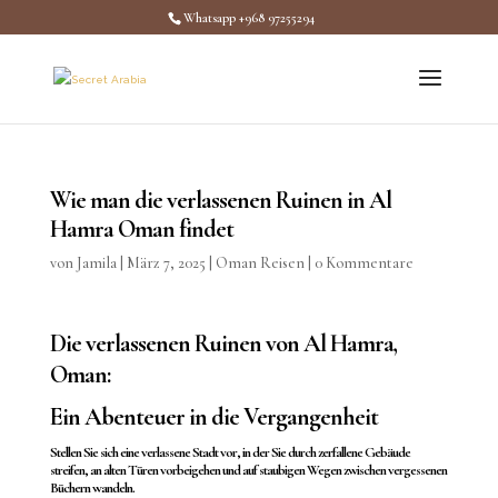
Whatsapp +968 97255294
Wie man die verlassenen Ruinen in Al
Hamra Oman findet
von
Jamila
|
März 7, 2025
|
Oman Reisen
|
0 Kommentare
Die verlassenen Ruinen von Al Hamra,
Oman:
Ein Abenteuer in die Vergangenheit
Stellen Sie sich eine verlassene Stadt vor, in der Sie durch zerfallene Gebäude
streifen, an alten Türen vorbeigehen und auf staubigen Wegen zwischen vergessenen
Büchern wandeln.