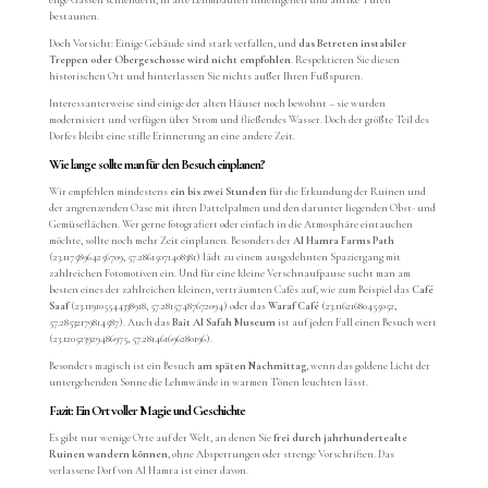
enge Gassen schlendern, in alte Lehmbauten hineingehen und antike Türen
bestaunen.
Doch Vorsicht: Einige Gebäude sind stark verfallen, und
das Betreten instabiler
Treppen oder Obergeschosse wird nicht empfohlen
. Respektieren Sie diesen
historischen Ort und hinterlassen Sie nichts außer Ihren Fußspuren.
Interessanterweise sind einige der alten Häuser noch bewohnt – sie wurden
modernisiert und verfügen über Strom und fließendes Wasser. Doch der größte Teil des
Dorfes bleibt eine stille Erinnerung an eine andere Zeit.
Wie lange sollte man für den Besuch einplanen?
Wir empfehlen mindestens
ein bis zwei Stunden
für die Erkundung der Ruinen und
der angrenzenden Oase mit ihren Dattelpalmen und den darunter liegenden Obst- und
Gemüseflächen. Wer gerne fotografiert oder einfach in die Atmosphäre eintauchen
möchte, sollte noch mehr Zeit einplanen. Besonders der
Al Hamra Farms Path
(23.11758964256709, 57.28615071408381) lädt zu einem ausgedehnten Spaziergang mit
zahlreichen Fotomotiven ein. Und für eine kleine Verschnaufpause sucht man am
besten eines der zahlreichen kleinen, verträumten Cafés auf, wie zum Beispiel
das
Café
Saaf
(23.119105544338918, 57.28157487672094) oder das
Waraf Café
(23.11621680455052,
57.28532179814587). Auch das
Bait Al Safah Museum
ist auf jeden Fall einen Besuch wert
(23.120523929486975, 57.281461696280196).
Besonders magisch ist ein Besuch
am späten Nachmittag
, wenn das goldene Licht der
untergehenden Sonne die Lehmwände in warmen Tönen leuchten lässt.
Fazit: Ein Ort voller Magie und Geschichte
Es gibt nur wenige Orte auf der Welt, an denen Sie
frei durch jahrhundertealte
Ruinen wandern können
, ohne Absperrungen oder strenge Vorschriften. Das
verlassene Dorf von Al Hamra ist einer davon.