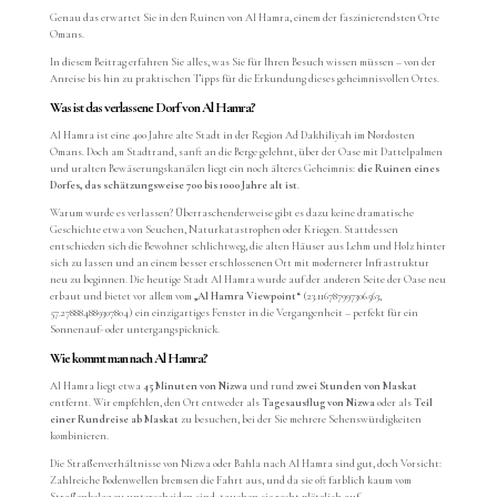
Genau das erwartet Sie in den Ruinen von Al Hamra, einem der faszinierendsten Orte
Omans.
In diesem Beitrag erfahren Sie alles, was Sie für Ihren Besuch wissen müssen – von der
Anreise bis hin zu praktischen Tipps für die Erkundung dieses geheimnisvollen Ortes.
Was ist das verlassene Dorf von Al Hamra?
Al Hamra ist eine 400 Jahre alte Stadt in der Region Ad Dakhiliyah im Nordosten
Omans. Doch am Stadtrand, sanft an die Berge gelehnt, über der Oase mit Dattelpalmen
und uralten Bewäserungskanälen liegt ein noch älteres Geheimnis:
die Ruinen eines
Dorfes, das schätzungsweise 700 bis 1000 Jahre alt ist
.
Warum wurde es verlassen? Überraschenderweise gibt es dazu keine dramatische
Geschichte etwa von Seuchen, Naturkatastrophen oder Kriegen. Stattdessen
entschieden sich die Bewohner schlichtweg, die alten Häuser aus Lehm und Holz hinter
sich zu lassen und an einem besser erschlossenen Ort mit modernerer Infrastruktur
neu zu beginnen. Die heutige Stadt Al Hamra wurde auf der anderen Seite der Oase neu
erbaut und bietet vor allem vom
„Al Hamra Viewpoint“
(23.116787997306563,
57.278884889307804) ein einzigartiges Fenster in die Vergangenheit – perfekt für ein
Sonnenauf- oder untergangspicknick.
Wie kommt man nach Al Hamra?
Al Hamra liegt etwa
45 Minuten von Nizwa
und rund
zwei Stunden von Maskat
entfernt. Wir empfehlen, den Ort entweder als
Tagesausflug von Nizwa
oder als
Teil
einer Rundreise ab Maskat
zu besuchen, bei der Sie mehrere Sehenswürdigkeiten
kombinieren.
Die Straßenverhältnisse von Nizwa oder Bahla nach Al Hamra sind gut, doch Vorsicht:
Zahlreiche Bodenwellen bremsen die Fahrt aus, und da sie oft farblich kaum vom