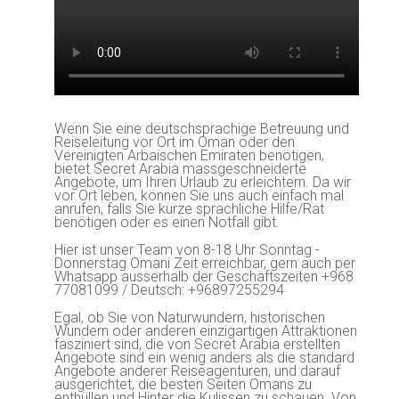
Wenn Sie eine deutschsprachige Betreuung und
Reiseleitung vor Ort im Oman oder den
Vereinigten Arbaischen Emiraten benötigen,
bietet Secret Arabia massgeschneiderte
Angebote, um Ihren Urlaub zu erleichtern. Da wir
vor Ort leben, können Sie uns auch einfach mal
anrufen, falls Sie kurze sprachliche Hilfe/Rat
benötigen oder es einen Notfall gibt.
Hier ist unser Team von 8-18 Uhr Sonntag -
Donnerstag Omani Zeit erreichbar, gern auch per
Whatsapp ausserhalb der Geschäftszeiten +968
77081099 / Deutsch: +96897255294
Egal, ob Sie von Naturwundern, historischen
Wundern oder anderen einzigartigen Attraktionen
fasziniert sind, die von Secret Arabia erstellten
Angebote sind ein wenig anders als die standard
Angebote anderer Reiseagenturen, und darauf
ausgerichtet, die besten Seiten Omans zu
enthüllen und Hinter die Kulissen zu schauen. Von