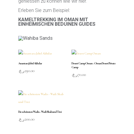
geniessen zu können wie wir hier.
Erleben Sie zum Beispiel:
KAMELTREKKING IM OMAN MIT
EINHEIMISCHEN BEDUINEN GUIDES
Anantara Jebel Akhdar
Desert Camp Oman – Oman Desert Private
Camp
ر.ع.
290.00
ر.ع.
70.00
Die schönsten Wadis – Wadi Shab und Tiwi
ر.ع.
200.00